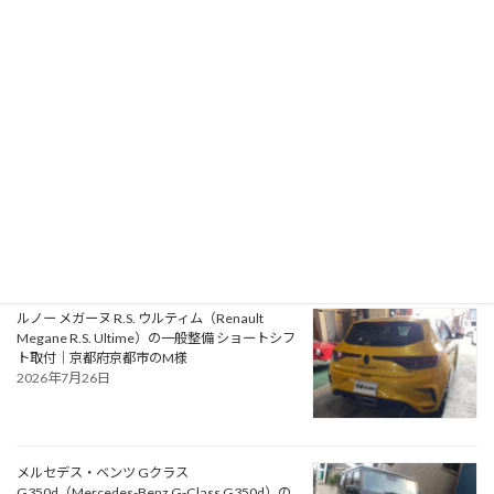
アルファロメオ ジュリエッタ ヴェローチェ
（Alfa Romeo Giulietta Veloce）の一般整備 タ
イミングベルト・ウォーターポンプ交換｜大阪
府松原市のN様
2026年7月30日
ルノー ルーテシア ルノー・スポール（Renault
Lutecia Renault Sport）の車検｜大阪府泉南郡
のO様
2026年7月28日
ルノー メガーヌ R.S. ウルティム（Renault
Megane R.S. Ultime）の一般整備 ショートシフ
ト取付｜京都府京都市のM様
2026年7月26日
メルセデス・ベンツ Gクラス
G350d（Mercedes-Benz G-Class G350d）の