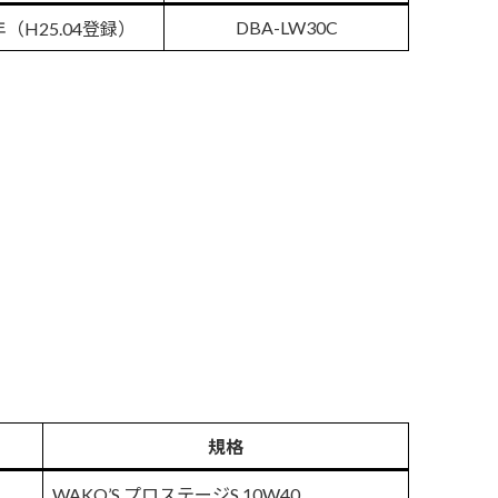
DBA-LW30C
年（H25.04登録）
規格
WAKO’S プロステージS 10W40