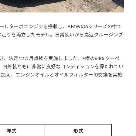
クロールターボエンジンを搭載し、BMWの6シリーズの中で
な走りを両立したモデル。日常使いから高速クルージング
。
、法定12カ月点検を実施しました。F様の640i クーペ
で、内外装ともに非常に良好なコンディションを保たれてい
に加え、エンジンオイルとオイルフィルターの交換を実施
年式
形式