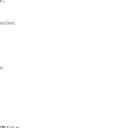
す。
ection/
!
買取りなど