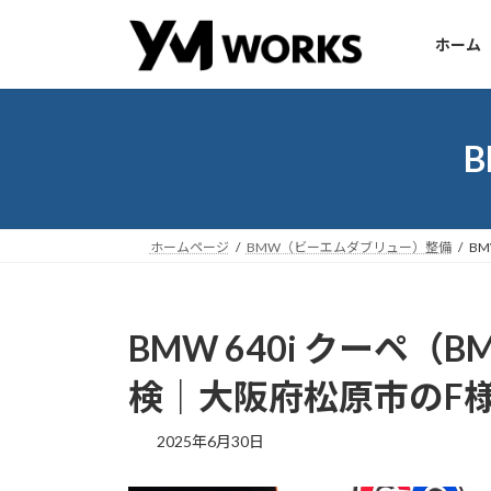
コ
ナ
ン
ビ
ホーム
テ
ゲ
ン
ー
ツ
シ
へ
ョ
ス
ン
キ
に
ッ
移
ホームページ
BMW（ビーエムダブリュー）整備
BM
プ
動
BMW 640i クーペ（BM
検｜大阪府松原市のF
2025年6月30日