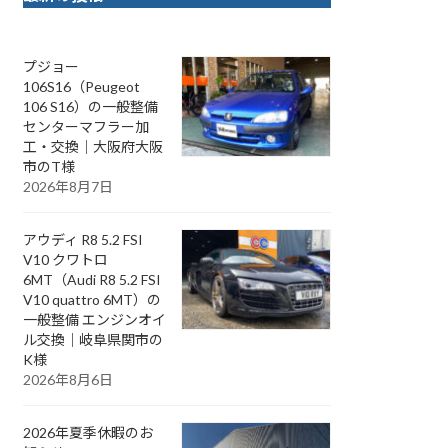
プジョー
106S16（Peugeot
106 S16）の一般整備
センターマフラー加
工・交換｜大阪府大阪
市のT様
2026年8月7日
アウディ R8 5.2 FSI
V10 クワトロ
6MT（Audi R8 5.2 FSI
V10 quattro 6MT）の
一般整備 エンジンオイ
ル交換｜岐阜県関市の
K様
2026年8月6日
2026年夏季休暇のお