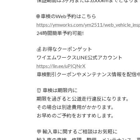
保証期間は3ヶ月または3,000kmまでとなりま
🌐 車検のWeb予約はこちら
https://ymworks.com/ym2511/web_vehicle_insp
24時間簡単予約可能!
💰 お得なクーポンゲット
ワイエムワークスLINE公式アカウント
https://lin.ee/uPIQNrX
車検割引クーポンやメンテナンス情報を配信中
⏰ 車検は期限内に
期限を過ぎると公道走行違反になります。
その場合は別途費用がかかります。
お早めのご予約をおすすめします。
💬 輸入車に関するご相談はお気軽に
輸入車の車検、修理、整備、メンテナンス、