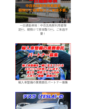
一日通勤車検｜中百舌鳥駅利用者限
定、朝預けて夜受取り。ご来店不
要！
輸入車整備の業務委託パートナー募集