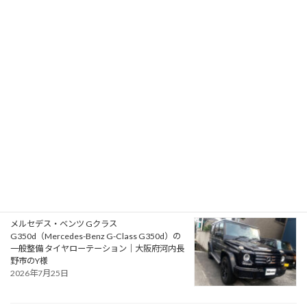
ルノー ルーテシア ルノー・スポール（Renault
Lutecia Renault Sport）の車検｜大阪府泉南郡
のO様
2026年7月28日
ルノー メガーヌ R.S. ウルティム（Renault
Megane R.S. Ultime）の一般整備 ショートシフ
ト取付｜京都府京都市のM様
2026年7月26日
メルセデス・ベンツ Gクラス
G350d（Mercedes-Benz G-Class G350d）の
一般整備 タイヤローテーション｜大阪府河内長
野市のY様
2026年7月25日