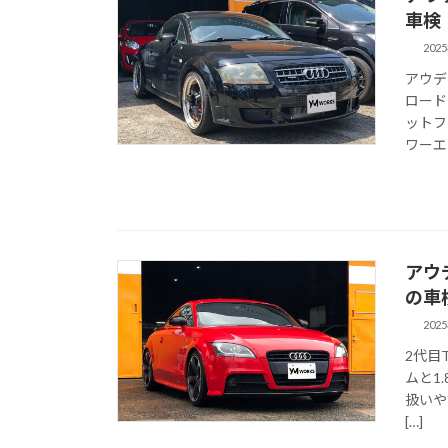
車検
202
アウデ
ロード
ットフ
ワーエン
アウディ
の車
202
2代目
ムと1
扱いや
[…]