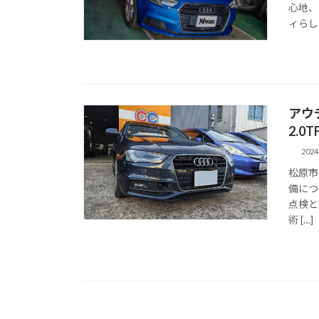
心地、
ィらし
アウデ
2.
202
松原市の
備につ
点検と
術 […]