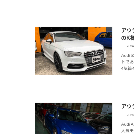
アウデ
のK
202
Aud
トであ
4気筒
アウ
202
Aud
人気モ