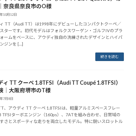
｜奈良県奈良市のO様
5年10月12日
ィ TT（Audi TT）は1998年にデビューしたコンパクトクーペ／
スターです。初代モデルはフォルクスワーゲン・ゴルフIVのプラ
ォームをベースに、アウディ独自の洗練されたデザインとハイパ
ジンを […]
続きを読む
 TT クーペ 1.8TFSI（Audi TT Coupé 1.8TFSI）
検｜大阪府堺市のT様
5年7月8日
TT、アウディ TT クーペ 1.8TFSIは、軽量アルミスペースフレー
.8 TFSIターボエンジン（160ps）、7ATを組み合わせ、日常域の
すさとスポーティな走りを両立したモデル。特に鋭いスロットル