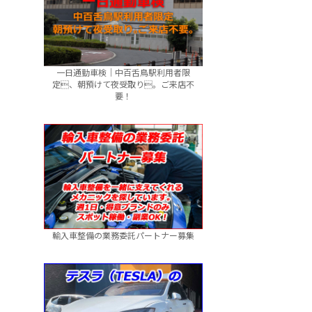
一日通勤車検｜中百舌鳥駅利用者限
定、朝預けて夜受取り。ご来店不
要！
輸入車整備の業務委託パートナー募集