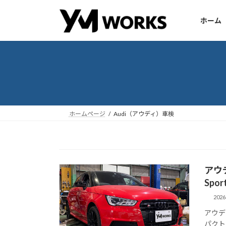
コ
ナ
ン
ビ
ホーム
テ
ゲ
ン
ー
ツ
シ
へ
ョ
ス
ン
キ
に
ッ
移
ホームページ
Audi（アウディ）車検
プ
動
アウデ
Spo
202
アウディ
パクト