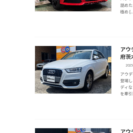
詰めた
極め […
アウデ
府茨
202
アウディ
登場し
ディな
を牽引 
アウデ