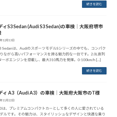
続きを読む
ィS3 Sedan (Audi S3 Sedan)の車検｜大阪府堺市
様
4年12月13日
i S3 Sedanは、AudiのスポーツモデルSシリーズの中でも、コンパク
りながら高いパフォーマンスを誇る魅力的な一台です。2.0L直列
ターボエンジンを搭載し、最大310馬力を発揮。0-100km/h […]
続きを読む
ディ A3（Audi A3）の車検｜大阪府大阪市のT様
4年11月22日
i A3は、プレミアムコンパクトカーとして多くの人に愛されている
デルです。その魅力は、スタイリッシュなデザインと快適な乗り