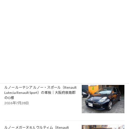
プジョー 106S16（Peugeot 106 S16）の一般整
備 エアコン系修理｜大阪府大阪狭山市のY様
2026年7月31日
アルファロメオ ジュリエッタ ヴェローチェ
（Alfa Romeo Giulietta Veloce）の一般整備 タ
イミングベルト・ウォーターポンプ交換｜大阪
府松原市のN様
2026年7月30日
ルノー ルーテシア ルノー・スポール（Renault
Lutecia Renault Sport）の車検｜大阪府泉南郡
のO様
2026年7月28日
ルノー メガーヌ R.S. ウルティム（Renault