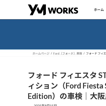
コ
ナ
ン
ビ
ホーム
テ
ゲ
ン
ー
ツ
シ
へ
ョ
ス
ン
キ
に
ッ
移
ホームページ
Ford（フォード）車検
フォード フィエスタ
プ
動
フォード フィエスタ ST
ィション（Ford Fiesta S
Edition）の車検｜
2025年9月15日