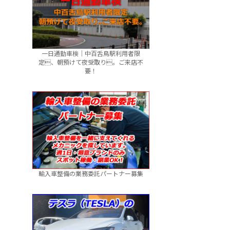
一日通勤車検｜中百舌鳥駅利用者限
定、朝預けて夜受取り。ご来店不
要！
輸入車整備の業務委託パートナー募集