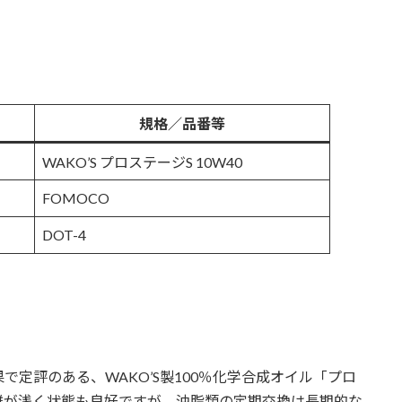
規格／品番等
WAKO’S プロステージS 10W40
FOMOCO
DOT-4
定評のある、WAKO’S製100％化学合成オイル「プロ
距離が浅く状態も良好ですが、油脂類の定期交換は長期的な