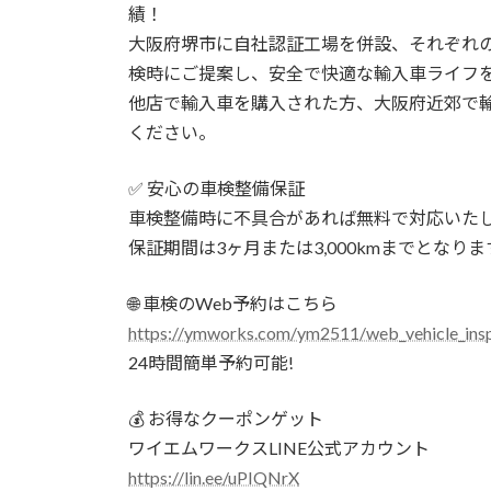
績！
大阪府堺市に自社認証工場を併設、それぞれ
検時にご提案し、安全で快適な輸入車ライフ
他店で輸入車を購入された方、大阪府近郊で
ください。
✅ 安心の車検整備保証
車検整備時に不具合があれば無料で対応いた
保証期間は3ヶ月または3,000kmまでとなりま
🌐 車検のWeb予約はこちら
https://ymworks.com/ym2511/web_vehicle_insp
24時間簡単予約可能!
💰 お得なクーポンゲット
ワイエムワークスLINE公式アカウント
https://lin.ee/uPIQNrX