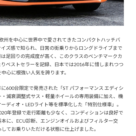
来、欧州を中心に世界中で愛されてきたコンパクトハッチバ
サイズ感で知られ、日常の街乗りからロングドライブまで
様は足回りの完成度が高く、このクラスのベンチマークカ
りベストセラーを記録、日本では2016年に惜しまれつつ
を中心に根強い人気を誇ります。
に600台限定で発売された「ST パフォーマンス エディシ
ラー・減衰調整式サス・軽量ホイールの専用装備に加え、機
オーディオ・LEDライト等を標準化した「特別仕様車」。
020年登録で走行距離も少なく、コンディションは良好で
基本に、ECU診断、エンジンオイルおよびフィルター交
心してお乗りいただける状態に仕上げました。