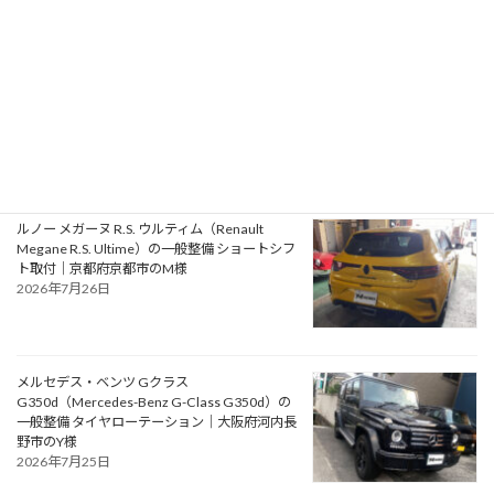
ルノー ルーテシア ルノー・スポール（Renault
Lutecia Renault Sport）の車検｜大阪府泉南郡
のO様
2026年7月28日
ルノー メガーヌ R.S. ウルティム（Renault
Megane R.S. Ultime）の一般整備 ショートシフ
ト取付｜京都府京都市のM様
2026年7月26日
メルセデス・ベンツ Gクラス
G350d（Mercedes-Benz G-Class G350d）の
一般整備 タイヤローテーション｜大阪府河内長
野市のY様
2026年7月25日