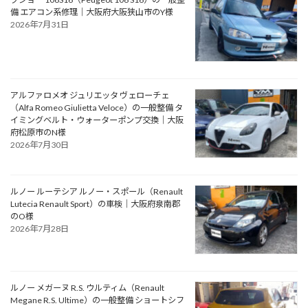
備 エアコン系修理｜大阪府大阪狭山市のY様
2026年7月31日
アルファロメオ ジュリエッタ ヴェローチェ
（Alfa Romeo Giulietta Veloce）の一般整備 タ
イミングベルト・ウォーターポンプ交換｜大阪
府松原市のN様
2026年7月30日
ルノー ルーテシア ルノー・スポール（Renault
Lutecia Renault Sport）の車検｜大阪府泉南郡
のO様
2026年7月28日
ルノー メガーヌ R.S. ウルティム（Renault
Megane R.S. Ultime）の一般整備 ショートシフ