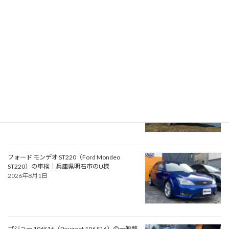
フォルクスワーゲン パサート ヴァリアント TSI
エレガンスライン（Volkswagen Passat Variant
TSI Eleganceline）の一般整備 バッテリー交換
｜大阪府堺市のK様
2026年8月3日
RPMotorhomes 2026 Rebel AWD Pro 419｜メ
ルセデス公認ビルダーによるスプリンターベー
スのアドベンチャースタイル バンキャンパー
2026年8月2日
フォード モンデオ ST220（Ford Mondeo
ST220）の車検｜兵庫県明石市のU様
2026年8月1日
プジョー 106S16（Peugeot 106 S16）の一般整