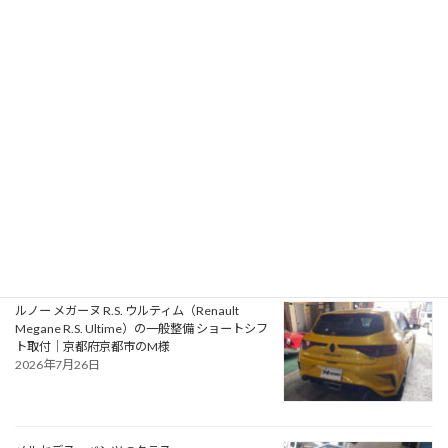
アルファロメオ ジュリエッタ ヴェローチェ
（Alfa Romeo Giulietta Veloce）の一般整備 タ
イミングベルト・ウォーターポンプ交換｜大阪
府松原市のN様
2026年7月30日
ルノー ルーテシア ルノー・スポール（Renault
Lutecia Renault Sport）の車検｜大阪府泉南郡
のO様
2026年7月28日
ルノー メガーヌ R.S. ウルティム（Renault
Megane R.S. Ultime）の一般整備 ショートシフ
ト取付｜京都府京都市のM様
2026年7月26日