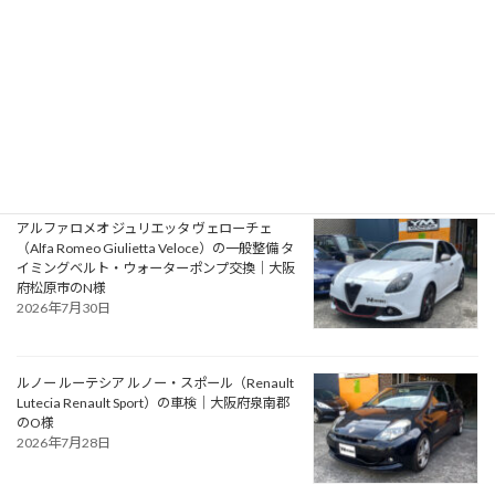
プジョー 106S16（Peugeot 106 S16）の一般整
備 エアコン系修理｜大阪府大阪狭山市のY様
2026年7月31日
アルファロメオ ジュリエッタ ヴェローチェ
（Alfa Romeo Giulietta Veloce）の一般整備 タ
イミングベルト・ウォーターポンプ交換｜大阪
府松原市のN様
2026年7月30日
ルノー ルーテシア ルノー・スポール（Renault
Lutecia Renault Sport）の車検｜大阪府泉南郡
のO様
2026年7月28日