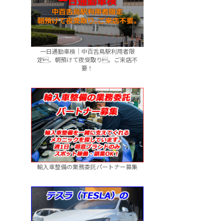
一日通勤車検｜中百舌鳥駅利用者限
定、朝預けて夜受取り。ご来店不
要！
輸入車整備の業務委託パートナー募集