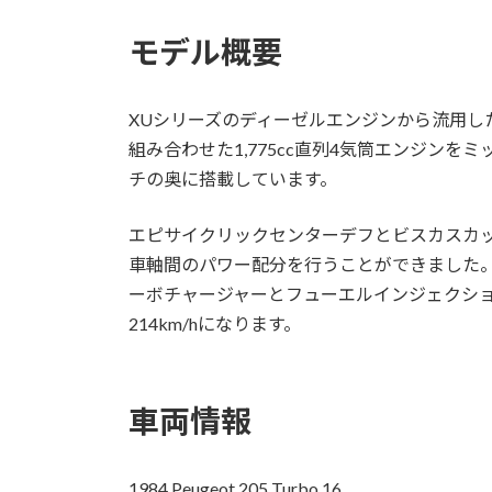
モデル概要
XUシリーズのディーゼルエンジンから流用し
組み合わせた1,775cc直列4気筒エンジン
チの奥に搭載しています。
エピサイクリックセンターデフとビスカスカ
車軸間のパワー配分を行うことができました
ーボチャージャーとフューエルインジェクション
214km/hになります。
車両情報
1984 Peugeot 205 Turbo 16