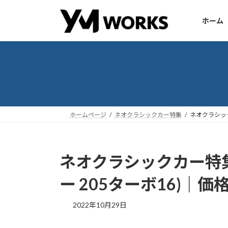
コ
ナ
ン
ビ
ホーム
テ
ゲ
ン
ー
ツ
シ
へ
ョ
ス
ン
キ
に
ッ
移
ホームページ
ネオクラシックカー特集
ネオクラシックカ
プ
動
ネオクラシックカー特集｜P
ー 205ターボ16)｜価格
2022年10月29日