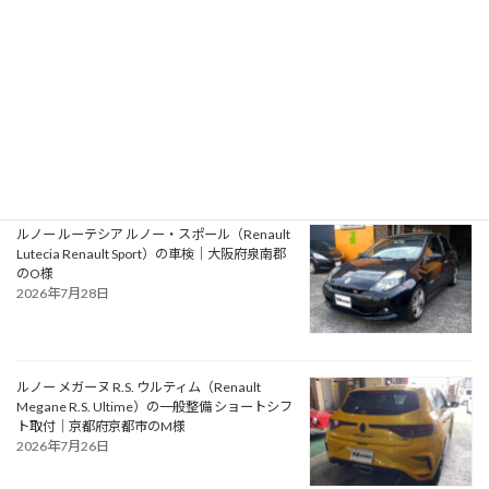
アルファロメオ ジュリエッタ ヴェローチェ
（Alfa Romeo Giulietta Veloce）の一般整備 タ
イミングベルト・ウォーターポンプ交換｜大阪
府松原市のN様
2026年7月30日
ルノー ルーテシア ルノー・スポール（Renault
Lutecia Renault Sport）の車検｜大阪府泉南郡
のO様
2026年7月28日
ルノー メガーヌ R.S. ウルティム（Renault
Megane R.S. Ultime）の一般整備 ショートシフ
ト取付｜京都府京都市のM様
2026年7月26日