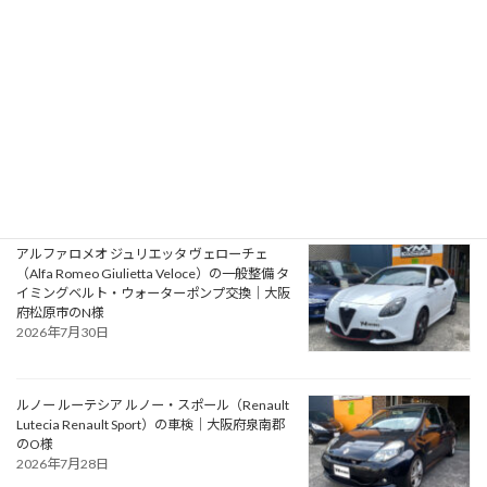
プジョー 106S16（Peugeot 106 S16）の一般整
備 エアコン系修理｜大阪府大阪狭山市のY様
2026年7月31日
アルファロメオ ジュリエッタ ヴェローチェ
（Alfa Romeo Giulietta Veloce）の一般整備 タ
イミングベルト・ウォーターポンプ交換｜大阪
府松原市のN様
2026年7月30日
ルノー ルーテシア ルノー・スポール（Renault
Lutecia Renault Sport）の車検｜大阪府泉南郡
のO様
2026年7月28日