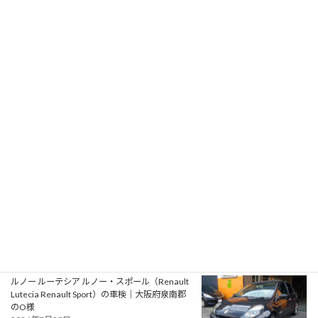
2026年8月1日
プジョー 106S16（Peugeot 106 S16）の一般整
備 エアコン系修理｜大阪府大阪狭山市のY様
2026年7月31日
アルファロメオ ジュリエッタ ヴェローチェ
（Alfa Romeo Giulietta Veloce）の一般整備 タ
イミングベルト・ウォーターポンプ交換｜大阪
府松原市のN様
2026年7月30日
ルノー ルーテシア ルノー・スポール（Renault
Lutecia Renault Sport）の車検｜大阪府泉南郡
のO様