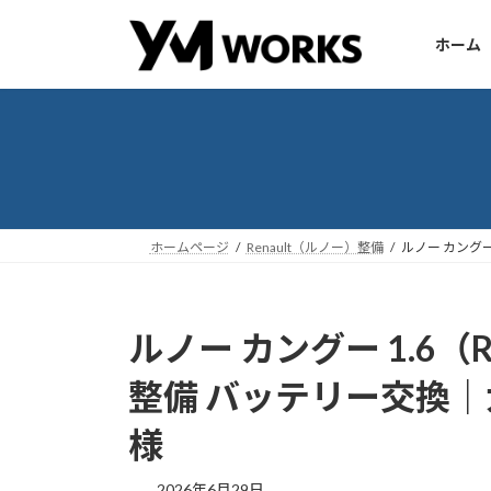
コ
ナ
ン
ビ
ホーム
テ
ゲ
ン
ー
ツ
シ
へ
ョ
ス
ン
キ
に
ッ
移
ホームページ
Renault（ルノー）整備
ルノー カングー
プ
動
ルノー カングー 1.6（Ren
整備 バッテリー交換
様
2026年6月29日