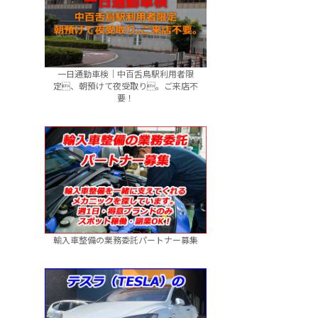
一日通勤車検｜中百舌鳥駅利用者限
定、朝預けて夜受取り。ご来店不
要！
輸入車整備の業務委託パートナー募集