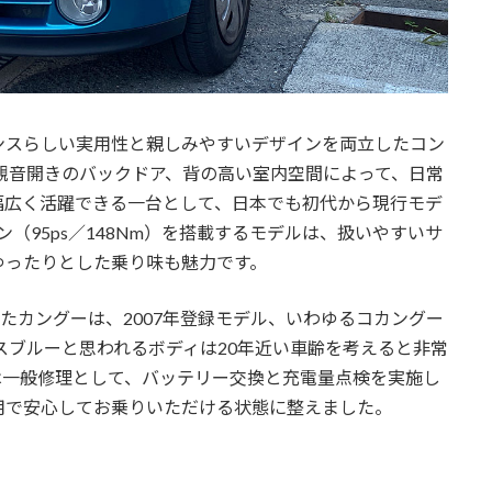
は、フランスらしい実用性と親しみやすいデザインを両立したコン
観音開きのバックドア、背の高い室内空間によって、日常
幅広く活躍できる一台として、日本でも初代から現行モデ
ジン（95ps／148Nm）を搭載するモデルは、扱いやすいサ
ゆったりとした乗り味も魅力です。
たカングーは、2007年登録モデル、いわゆるコカングー
スブルーと思われるボディは20年近い車齢を考えると非常
は一般修理として、バッテリー交換と充電量点検を実施し
用で安心してお乗りいただける状態に整えました。