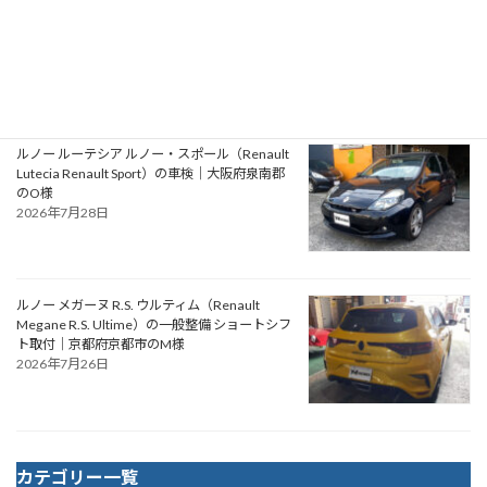
アルファロメオ ジュリエッタ ヴェローチェ
（Alfa Romeo Giulietta Veloce）の一般整備 タ
イミングベルト・ウォーターポンプ交換｜大阪
府松原市のN様
2026年7月30日
ルノー ルーテシア ルノー・スポール（Renault
Lutecia Renault Sport）の車検｜大阪府泉南郡
のO様
2026年7月28日
ルノー メガーヌ R.S. ウルティム（Renault
Megane R.S. Ultime）の一般整備 ショートシフ
ト取付｜京都府京都市のM様
2026年7月26日
カテゴリー一覧