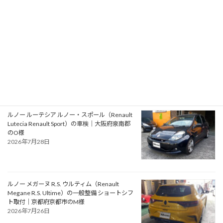
アルファロメオ ジュリエッタ ヴェローチェ
（Alfa Romeo Giulietta Veloce）の一般整備 タ
イミングベルト・ウォーターポンプ交換｜大阪
府松原市のN様
2026年7月30日
ルノー ルーテシア ルノー・スポール（Renault
Lutecia Renault Sport）の車検｜大阪府泉南郡
のO様
2026年7月28日
ルノー メガーヌ R.S. ウルティム（Renault
Megane R.S. Ultime）の一般整備 ショートシフ
ト取付｜京都府京都市のM様
2026年7月26日