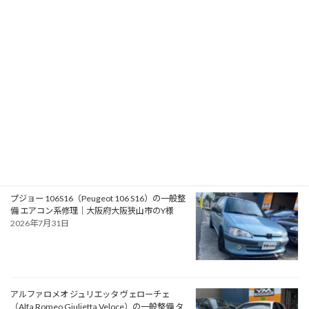
RPMotorhomes 2026 Rebel AWD Pro 419｜メ
ルセデス公認ビルダーによるスプリンターベー
スのアドベンチャースタイル バンキャンパー
2026年8月2日
フォード モンデオ ST220（Ford Mondeo
ST220）の車検｜兵庫県明石市のU様
2026年8月1日
プジョー 106S16（Peugeot 106 S16）の一般整
備 エアコン系修理｜大阪府大阪狭山市のY様
2026年7月31日
アルファロメオ ジュリエッタ ヴェローチェ
（Alfa Romeo Giulietta Veloce）の一般整備 タ