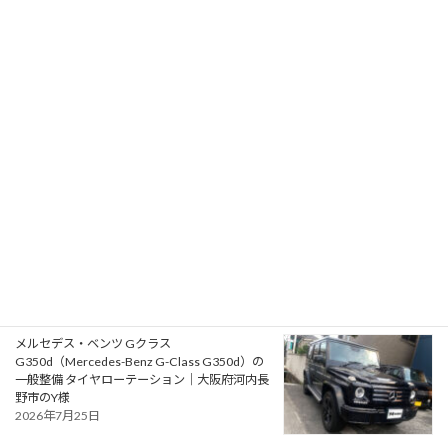
ルノー ルーテシア ルノー・スポール（Renault
Lutecia Renault Sport）の車検｜大阪府泉南郡
のO様
2026年7月28日
ルノー メガーヌ R.S. ウルティム（Renault
Megane R.S. Ultime）の一般整備 ショートシフ
ト取付｜京都府京都市のM様
2026年7月26日
メルセデス・ベンツ Gクラス
G350d（Mercedes-Benz G-Class G350d）の
一般整備 タイヤローテーション｜大阪府河内長
野市のY様
2026年7月25日