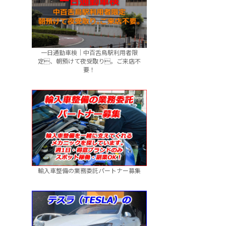
一日通勤車検｜中百舌鳥駅利用者限
定、朝預けて夜受取り。ご来店不
要！
輸入車整備の業務委託パートナー募集