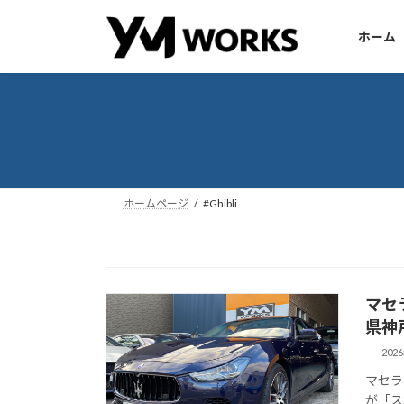
コ
ナ
ン
ビ
ホーム
テ
ゲ
ン
ー
ツ
シ
へ
ョ
ス
ン
キ
に
ッ
移
ホームページ
#Ghibli
プ
動
マセラ
県神
202
マセラテ
が「ス