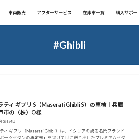
車両販売
アフターサービス
在庫車一覧
購入サポー
#Ghibli
ティ ギブリ S（Maserati Ghibli S）の車検｜兵庫
戸市の（株）O様
6年2月24日
ィ ギブリ（Maserati Ghibli）は、イタリアの誇る名門ブランド
ポーツセダンの再定義」を掲げて世に送り出したプレミアムセダ