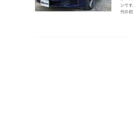
ンです
代の初 