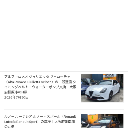
ST220）の車検｜兵庫県明石市のU様
2026年8月1日
プジョー 106S16（Peugeot 106 S16）の一般整
備 エアコン系修理｜大阪府大阪狭山市のY様
2026年7月31日
アルファロメオ ジュリエッタ ヴェローチェ
（Alfa Romeo Giulietta Veloce）の一般整備 タ
イミングベルト・ウォーターポンプ交換｜大阪
府松原市のN様
2026年7月30日
ルノー ルーテシア ルノー・スポール（Renault
Lutecia Renault Sport）の車検｜大阪府泉南郡
のO様