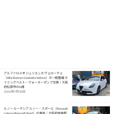
フォード モンデオ ST220（Ford Mondeo
ST220）の車検｜兵庫県明石市のU様
2026年8月1日
プジョー 106S16（Peugeot 106 S16）の一般整
備 エアコン系修理｜大阪府大阪狭山市のY様
2026年7月31日
アルファロメオ ジュリエッタ ヴェローチェ
（Alfa Romeo Giulietta Veloce）の一般整備 タ
イミングベルト・ウォーターポンプ交換｜大阪
府松原市のN様
2026年7月30日
ルノー ルーテシア ルノー・スポール（Renault
Lutecia Renault Sport）の車検｜大阪府泉南郡