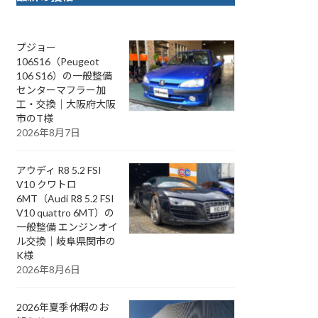
プジョー
106S16（Peugeot
106 S16）の一般整備
センターマフラー加
工・交換｜大阪府大阪
市のT様
2026年8月7日
アウディ R8 5.2 FSI
V10 クワトロ
6MT（Audi R8 5.2 FSI
V10 quattro 6MT）の
一般整備 エンジンオイ
ル交換｜岐阜県関市の
K様
2026年8月6日
2026年夏季休暇のお