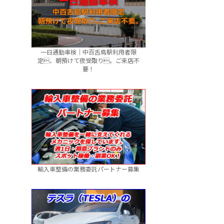
一日通勤車検｜中百舌鳥駅利用者限
定、朝預けて夜受取り。ご来店不
要！
輸入車整備の業務委託パートナー募集