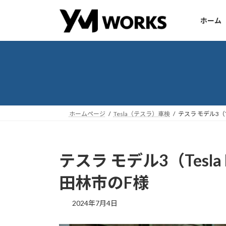
コ
ナ
ン
ビ
ホーム
テ
ゲ
ン
ー
ツ
シ
へ
ョ
ス
ン
キ
に
ッ
移
ホームページ
Tesla（テスラ）車検
テスラ モデル3（T
プ
動
テスラ モデル3（Tesla
田林市のF様
2024年7月4日