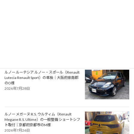
アルファロメオ ジュリエッタ ヴェローチェ
（Alfa Romeo Giulietta Veloce）の一般整備 タ
イミングベルト・ウォーターポンプ交換｜大阪
府松原市のN様
2026年7月30日
ルノー ルーテシア ルノー・スポール（Renault
Lutecia Renault Sport）の車検｜大阪府泉南郡
のO様
2026年7月28日
ルノー メガーヌ R.S. ウルティム（Renault
Megane R.S. Ultime）の一般整備 ショートシフ
ト取付｜京都府京都市のM様
2026年7月26日