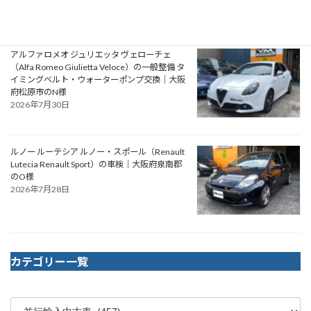
アルファロメオ ジュリエッタ ヴェローチェ
（Alfa Romeo Giulietta Veloce）の一般整備 タ
イミングベルト・ウォーターポンプ交換｜大阪
府松原市のN様
2026年7月30日
ルノー ルーテシア ルノー・スポール（Renault
Lutecia Renault Sport）の車検｜大阪府泉南郡
のO様
2026年7月28日
カテゴリー一覧