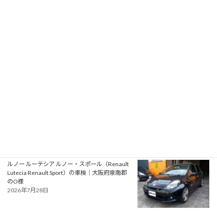
プジョー 106S16（Peugeot 106 S16）の一般整
備 エアコン系修理｜大阪府大阪狭山市のY様
2026年7月31日
アルファロメオ ジュリエッタ ヴェローチェ
（Alfa Romeo Giulietta Veloce）の一般整備 タ
イミングベルト・ウォーターポンプ交換｜大阪
府松原市のN様
2026年7月30日
ルノー ルーテシア ルノー・スポール（Renault
Lutecia Renault Sport）の車検｜大阪府泉南郡
のO様
2026年7月28日