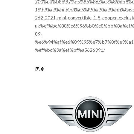
700%e4%b8%87%e5%86%86/%e7%89%b9%
1%b8%e8%bc%b8%e5%85%a5%e8%bb%8avo
262-2021-mini-convertible-1-5-cooper-exclusi
uk%ef%bc%88%e6%96%b0%e8%bb%8a%ef
89-
%e6%94%af%e6%89%95%e7%b7%8f%e9%a1
%ef%bc%9a%ef%bf%a5626991/
戻る