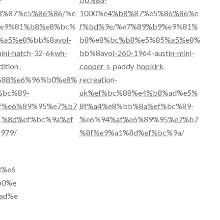
8%87%e5%86%86/%e
1000%e4%b8%87%e5%86%86%e
e9%81%b8%e8%bc%
f%bd%9e/%e7%89%b9%e9%81%
%a5%e8%bb%8avol-
b8%e8%bc%b8%e5%85%a5%e8%
ini-hatch-32-6kwh-
bb%8avol-260-1964-austin-mini-
dition-
cooper-s-paddy-hopkirk-
%88%e6%96%b0%e8%
recreation-
%bc%89-
uk%ef%bc%88%e4%b8%ad%e5%
f%e6%89%95%e7%b7
8f%a4%e8%bb%8a%ef%bc%89-
1%8d%ef%bc%9a%ef
%e6%94%af%e6%89%95%e7%b7
979/
%8f%e9%a1%8d%ef%bc%9a/
8%e6
b0%e
ad%e