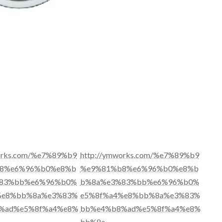
works.com/%e7%89%b9
http://ymworks.com/%e7%89%b9
8%e6%96%b0%e8%b
%e9%81%b8%e6%96%b0%e8%b
83%bb%e6%96%b0%
b%8a%e3%83%bb%e6%96%b0%
%e8%bb%8a%e3%83%
e5%8f%a4%e8%bb%8a%e3%83%
%ad%e5%8f%a4%e8%
bb%e4%b8%ad%e5%8f%a4%e8%
-
bb%8a-