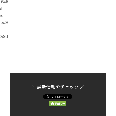
e9%8
l-
ve-
%bc%
%8d
＼ 最新情報をチェック ／