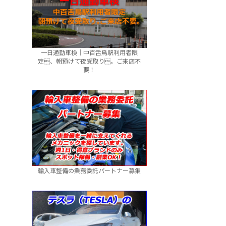
一日通勤車検｜中百舌鳥駅利用者限
定、朝預けて夜受取り。ご来店不
要！
輸入車整備の業務委託パートナー募集