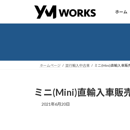
コ
ナ
ン
ビ
ホーム
テ
ゲ
ン
ー
ツ
シ
へ
ョ
ス
ン
キ
に
ッ
移
ホームページ
並行輸入中古車
ミニ(Mini)直輸入車販
プ
動
ミニ(Mini)直輸入車販
2021年6月20日