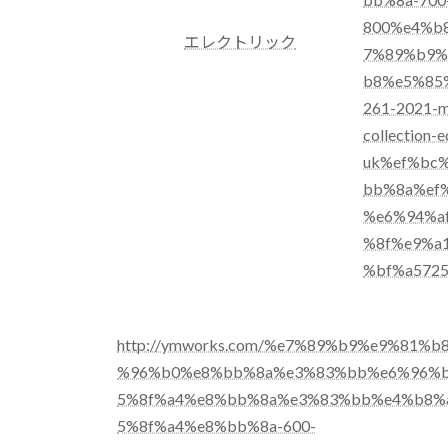
800%e4%b
エレクトリック
7%89%b9%
b8%e5%85
261-2021-m
collection-e
uk%ef%bc
bb%8a%ef
%e6%94%a
%8f%e9%a
%bf%a5725
http://ymworks.com/%e7%89%b9%e9%81%b
%96%b0%e8%bb%8a%e3%83%bb%e6%96%
5%8f%a4%e8%bb%8a%e3%83%bb%e4%b8%
5%8f%a4%e8%bb%8a-600-