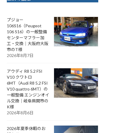
プジョー
106S16（Peugeot
106 S16）の一般整備
センターマフラー加
工・交換｜大阪府大阪
市のT様
2026年8月7日
アウディ R8 5.2 FSI
V10 クワトロ
6MT（Audi R8 5.2 FSI
V10 quattro 6MT）の
一般整備 エンジンオイ
ル交換｜岐阜県関市の
K様
2026年8月6日
2026年夏季休暇のお