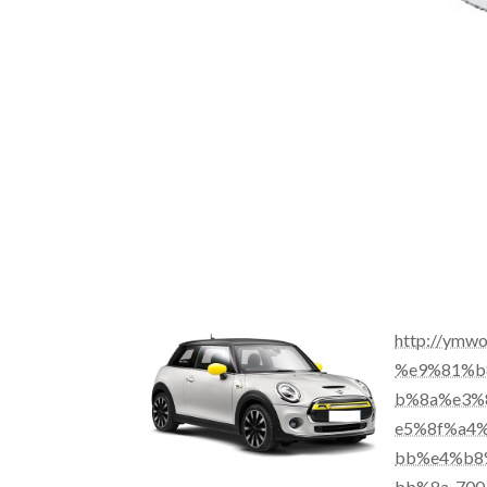
http://ym
%e9%81%b
b%8a%e3%
e5%8f%a4
bb%e4%b8
bb%8a-700