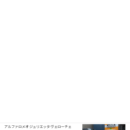
RPMotorhomes 2026 Rebel AWD Pro 419｜メ
ルセデス公認ビルダーによるスプリンターベー
スのアドベンチャースタイル バンキャンパー
2026年8月2日
フォード モンデオ ST220（Ford Mondeo
ST220）の車検｜兵庫県明石市のU様
2026年8月1日
プジョー 106S16（Peugeot 106 S16）の一般整
備 エアコン系修理｜大阪府大阪狭山市のY様
2026年7月31日
アルファロメオ ジュリエッタ ヴェローチェ