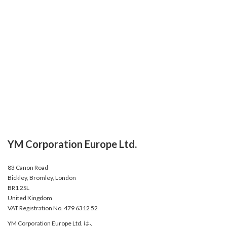
YM Corporation Europe Ltd.
83 Canon Road
Bickley, Bromley, London
BR1 2SL
United Kingdom
VAT Registration No. 479 6312 52
YM Corporation Europe Ltd. は、