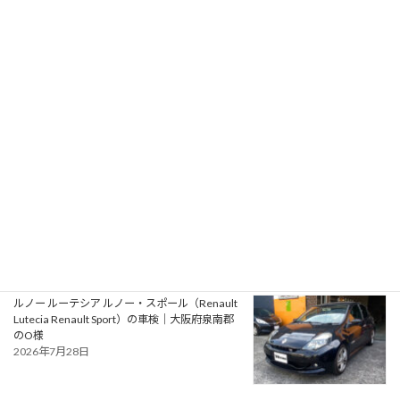
プジョー 106S16（Peugeot 106 S16）の一般整
備 エアコン系修理｜大阪府大阪狭山市のY様
2026年7月31日
アルファロメオ ジュリエッタ ヴェローチェ
（Alfa Romeo Giulietta Veloce）の一般整備 タ
イミングベルト・ウォーターポンプ交換｜大阪
府松原市のN様
2026年7月30日
ルノー ルーテシア ルノー・スポール（Renault
Lutecia Renault Sport）の車検｜大阪府泉南郡
のO様
2026年7月28日