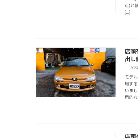
点)と
[…]
店頭在
出し価
202
モデル
場する
いまし
用的なイ
店頭在