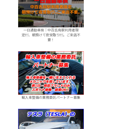
一日通勤車検｜中百舌鳥駅利用者限
定、朝預けて夜受取り。ご来店不
要！
輸入車整備の業務委託パートナー募集