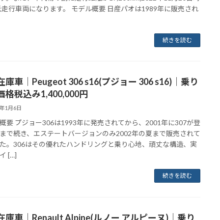
低走行車両になります。 モデル概要 日産パオは1989年に販売され
続きを読む
庫車｜Peugeot 306 s16(プジョー 306 s16)｜乗り
格税込み1,400,000円
3年1月6日
概要 プジョー306は1993年に発売されてから、2001年に307が登
まで続き、エステートバージョンのみ2002年の夏まで販売されて
た。306はその優れたハンドリングと乗り心地、頑丈な構造、実
 […]
続きを読む
庫車｜Renault Alpine(ルノー アルピーヌ)｜乗り