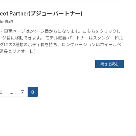
geot Partner(プジョー パートナー)
3年1月4日
・車両ページは2ページ目からになります。こちらをクリックし
ージ目に移動できます。 モデル概要 パートナーはスタンダードL1
グL2の2種類のボディ長を持ち、ロングバージョンはホイールベ
延長とリアオー […]
続きを読む
1
…
7
8
固
固
固
定
定
定
ペ
ペ
ペ
ー
ー
ー
ジ
ジ
ジ