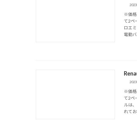
202
※価格
て2ペ
ロエミ
電動バ
Ren
202
※価格
て2ペ
ルは、
れてお