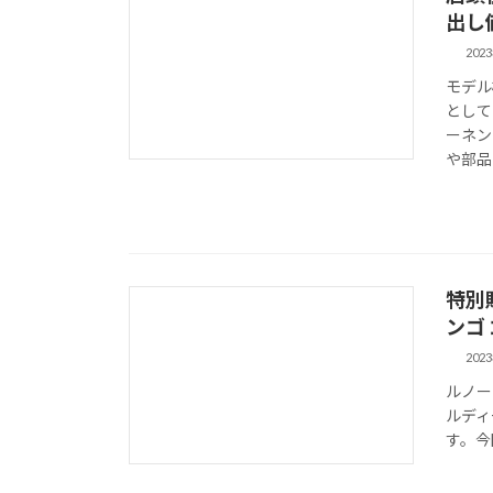
出し価
202
モデル
として
ーネン
や部品
特別販
ンゴ 
202
ルノー
ルディ
す。今回