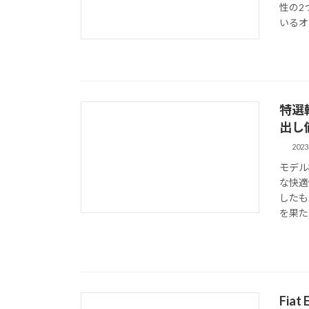
性の2
いるオ
特選輸
出し価
202
モデル
な快適
したも
を果た
Fia