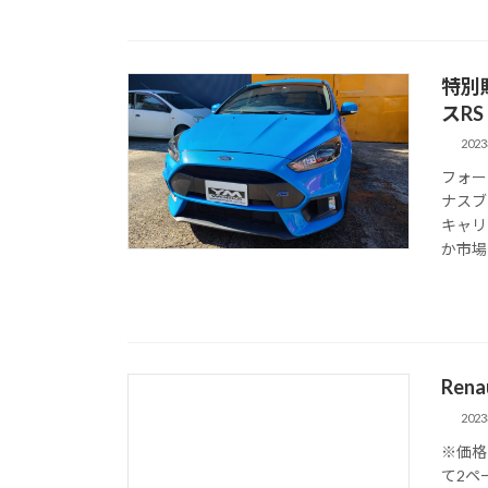
特別販
スRS
202
フォー
ナスブ
キャリ
か市場に
Ren
202
※価格
て2ペ