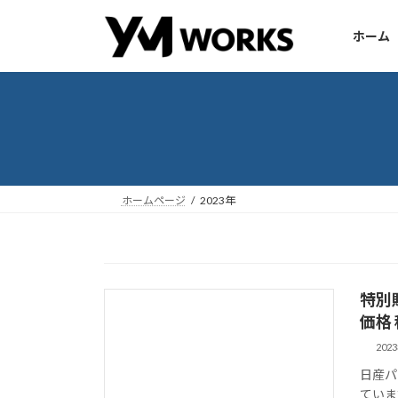
コ
ナ
ン
ビ
ホーム
テ
ゲ
ン
ー
ツ
シ
へ
ョ
ス
ン
キ
に
ッ
移
ホームページ
2023年
プ
動
特別
価格 
202
日産パ
ていま