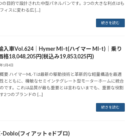
つの目的で設計された中型パネルバンです。3つの大きな利点はも
フィスに変わる広 […]
続きを読む
入車Vol.624｜Hymer Ml-t(ハイマー Ml-t)｜乗り
格18,048,205円(税込み19,853,025円)
3年1月4日
概要 ハイマーML-Tは最新の駆動技術と革新的な軽量構造を最適
性とともに、機敏なセミインテグレート型モーターホームに統合
のです。これは品質が最も重要とは言わないまでも、重要な役割
す2つのブランドの […]
続きを読む
t E-Doblo(フィアット eドブロ)