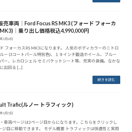
売車両｜Ford Focus RS MK3 (フォード フォーカ
 MK3)｜乗り出し価格税込4,990,000円
3年1月6日
ド フォーカスRS MK3になります。 人気のボディカラーのニトロ
ルー (3コートパール特別色)、１９インチ鍛造ホイール、ブルー
パー、レカロシェル セミバケットシート等、充実の装備。なかな
出回る […]
続きを読む
ault Trafic(ルノー トラフィック)
3年1月5日
・車両ページは2ページ目からになります。こちらをクリックし
ージ目に移動できます。 モデル概要 トラフィックは快適性と実用