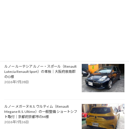
アルファロメオ ジュリエッタ ヴェローチェ
（Alfa Romeo Giulietta Veloce）の一般整備 タ
イミングベルト・ウォーターポンプ交換｜大阪
府松原市のN様
2026年7月30日
ルノー ルーテシア ルノー・スポール（Renault
Lutecia Renault Sport）の車検｜大阪府泉南郡
のO様
2026年7月28日
ルノー メガーヌ R.S. ウルティム（Renault
Megane R.S. Ultime）の一般整備 ショートシフ
ト取付｜京都府京都市のM様
2026年7月26日