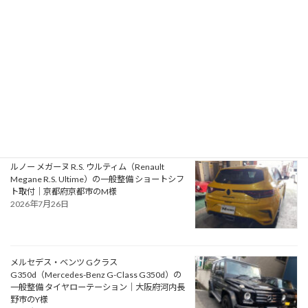
府松原市のN様
2026年7月30日
ルノー ルーテシア ルノー・スポール（Renault
Lutecia Renault Sport）の車検｜大阪府泉南郡
のO様
2026年7月28日
ルノー メガーヌ R.S. ウルティム（Renault
Megane R.S. Ultime）の一般整備 ショートシフ
ト取付｜京都府京都市のM様
2026年7月26日
メルセデス・ベンツ Gクラス
G350d（Mercedes-Benz G-Class G350d）の
一般整備 タイヤローテーション｜大阪府河内長
野市のY様