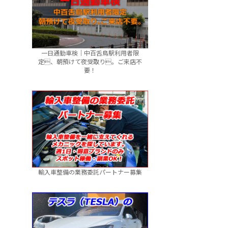
一日通勤車検｜中百舌鳥駅利用者限
定、朝預けて夜受取り。ご来店不
要！
輸入車整備の業務委託パートナー募集