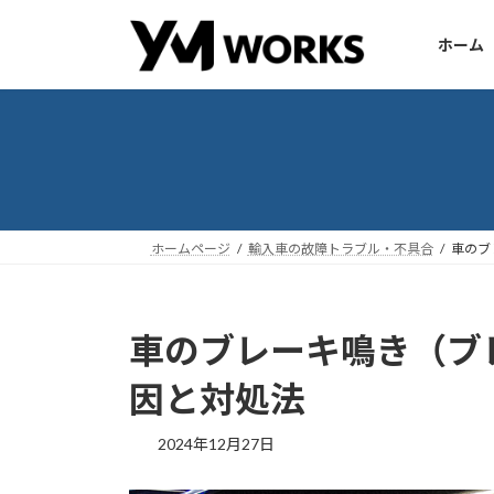
コ
ナ
ン
ビ
ホーム
テ
ゲ
ン
ー
ツ
シ
へ
ョ
ス
ン
キ
に
ッ
移
ホームページ
輸入車の故障トラブル・不具合
車のブ
プ
動
車のブレーキ鳴き（ブ
因と対処法
2024年12月27日