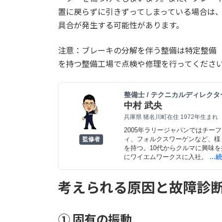
置に戻らずに引きずってしまっている場合は
具合が発生する可能性があります。
注意：ブレーキの分解を伴う整備は特定整備
を持つ整備工場で点検や修理を行ってくださ
整備士 / テクニカルディレクタ
中村 武央
兵庫県 猪名川町在住 1972年生まれ
2005年ラリージャパンではチー
ィ、フォルクスワーゲンなど、様
監修者
を持つ。10代からクルマに興味を
にワイエムワークスに入社。
..
考えられる原因と故障診
① 固有の振動