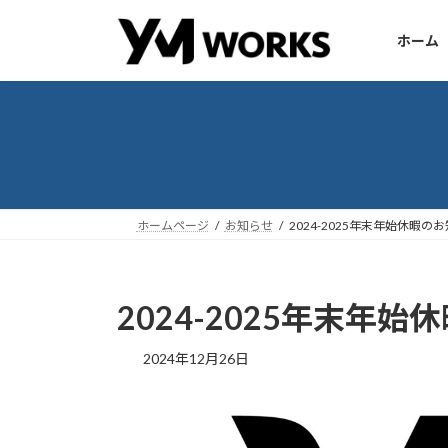
コ
ナ
ン
ビ
ホーム
テ
ゲ
ン
ー
ツ
シ
へ
ョ
ス
ン
キ
に
ッ
移
ホームページ
お知らせ
2024-2025年末年始休暇の
プ
動
2024-2025年末年
2024年12月26日