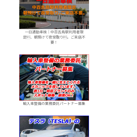
一日通勤車検｜中百舌鳥駅利用者限
定、朝預けて夜受取り。ご来店不
要！
輸入車整備の業務委託パートナー募集