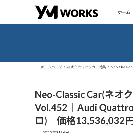
コ
ナ
ン
ビ
ホーム
テ
ゲ
ン
ー
ツ
シ
へ
ョ
ス
ン
キ
に
ッ
移
ホームページ
ネオクラシックカー特集
Neo-Class
プ
動
Neo-Classic Ca
Vol.452｜Audi Quat
ロ)｜価格13,536,032円
2022年3月6日