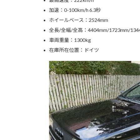
加速：0-100km/h 6.3秒
ホイールベース：2524mm
全長/全幅/全高：4404mm/1723mm/134
車両重量：1300kg
在庫所在位置：ドイツ