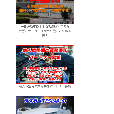
一日通勤車検｜中百舌鳥駅利用者限
定、朝預けて夜受取り。ご来店不
要！
輸入車整備の業務委託パートナー募集