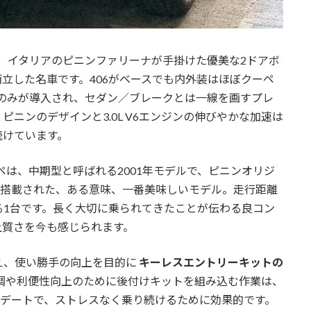
oupé）は、イタリアのピニンファリーナが手掛けた優美な2ドアボ
立した名車です。406がベースでも内外装はほぼクーペ
速ATのみが導入され、セダン／ブレークとは一線を画すプレ
ニンのデザインと3.0L V6エンジンの伸びやかな加速は
続けています。
ペは、中期型と呼ばれる2001年モデルで、ピニンオリジ
ンが搭載された、ある意味、一番美味しいモデル。走行距離
る1台です。長く大切に乗られてきたことが伝わる良コン
上質さを今も感じられます。
え、使い勝手の向上を目的に
キーレスエントリーキットの
調や利便性向上のために後付けキットを組み込む作業は、
プデートで、ストレスなく乗り続けるために効果的です。