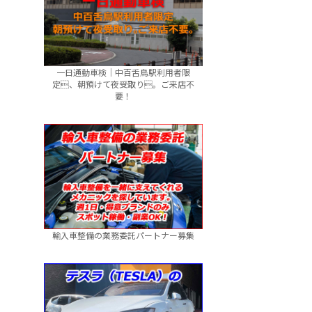
一日通勤車検｜中百舌鳥駅利用者限
定、朝預けて夜受取り。ご来店不
要！
輸入車整備の業務委託パートナー募集