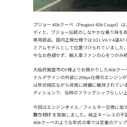
プジョー 406クーペ（Peugeot 406 C
ディと、プジョー伝統のしなやかな乗り味を両
専用部品。国内正規仕様では3.0 L V6＋4
ミアムモデルとして位置づけられていました。ピ
今なお色褪せず、輸入車ファンの心をつかみ
大阪府箕面市のF様よりお預かりした406クー
ナルデザインの外装に206ps仕様のエンジ
は年式相応ながら非常に綺麗に維持されてい
ディションで、当時のフラッグシップらしい
今回はエンジンオイル／フィルター交換に加
取り付け
を実施しました。純正キーレスの不
406クーペのような年式の車では定番のアッ