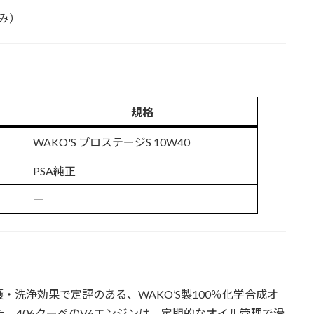
み）
規格
WAKO'S プロステージS 10W40
PSA純正
―
洗浄効果で定評のある、WAKO’S製100％化学合成オ
した。406クーペのV6エンジンは、定期的なオイル管理で滑