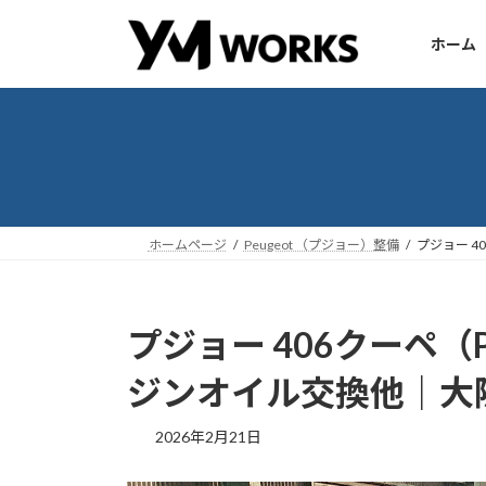
コ
ナ
ン
ビ
ホーム
テ
ゲ
ン
ー
ツ
シ
へ
ョ
ス
ン
キ
に
ッ
移
ホームページ
Peugeot （プジョー）整備
プジョー 4
プ
動
プジョー 406クーペ（Peu
ジンオイル交換他｜大
2026年2月21日