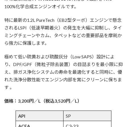
100%化学合成エンジンオイルです。
特に最新の1.2L PureTech（EB2型ターボ）エンジンで懸念
されるLSPI（低速早期着火）の発生を大幅に抑制し、タイ
ミングチェーンやカム、タペットなどの重要部品を摩耗か
ら強力に保護します。
極めて低い硫黄および硫酸灰分（Low SAPS）設計によ
り、DPF/GPF（微粒子除去装置）の目詰まりを最小限に抑
え、排ガス浄化システムの寿命を最適化すると同時に、優
れた洗浄分散性能でエンジン内部を常にクリーンに保ちま
す 。
価格：3,200円／L（税込3,520円／L）
API
SP
ACEA
C3-23