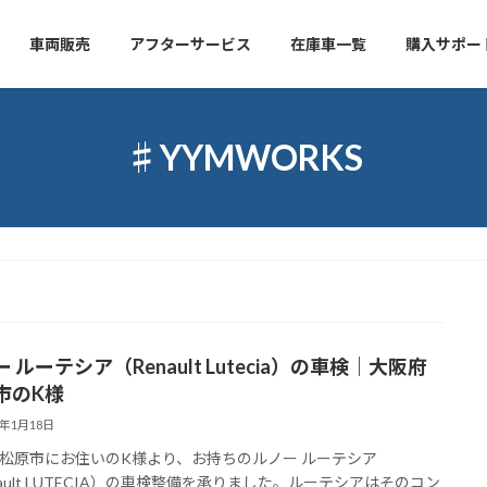
車両販売
アフターサービス
在庫車一覧
購入サポー
♯YYMWORKS
 ルーテシア（Renault Lutecia）の車検｜大阪府
市のK様
4年1月18日
松原市にお住いのK様より、お持ちのルノー ルーテシア
nault LUTECIA）の車検整備を承りました。ルーテシアはそのコン