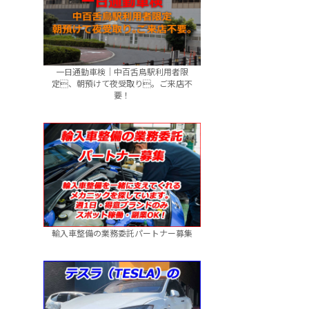
一日通勤車検｜中百舌鳥駅利用者限
定、朝預けて夜受取り。ご来店不
要！
輸入車整備の業務委託パートナー募集