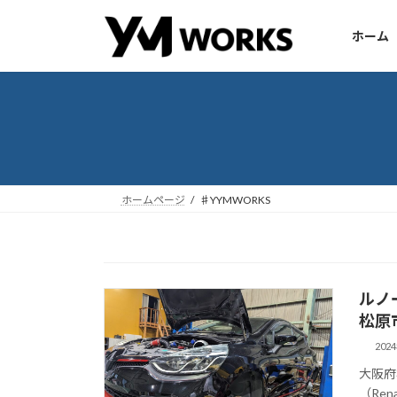
コ
ナ
ン
ビ
ホーム
テ
ゲ
ン
ー
ツ
シ
へ
ョ
ス
ン
キ
に
ッ
移
ホームページ
♯YYMWORKS
プ
動
ルノー
松原
202
大阪府
（Re