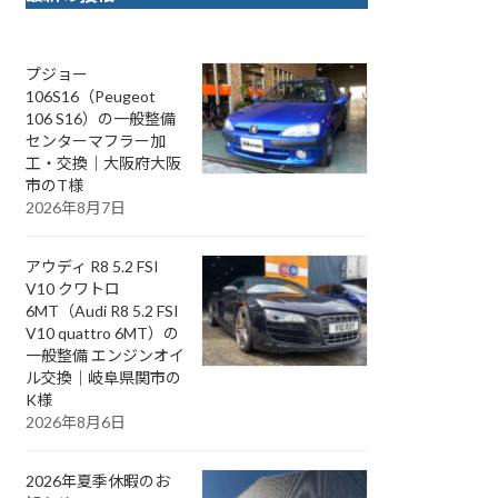
プジョー
106S16（Peugeot
106 S16）の一般整備
センターマフラー加
工・交換｜大阪府大阪
市のT様
2026年8月7日
アウディ R8 5.2 FSI
V10 クワトロ
6MT（Audi R8 5.2 FSI
V10 quattro 6MT）の
一般整備 エンジンオイ
ル交換｜岐阜県関市の
K様
2026年8月6日
2026年夏季休暇のお