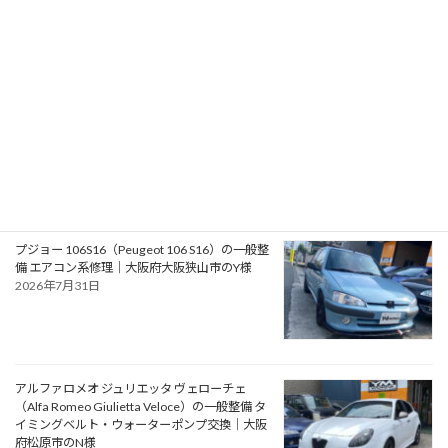
スのアドベンチャースタイル バンキャンパー
2026年8月2日
フォード モンデオ ST220（Ford Mondeo
ST220）の車検｜兵庫県明石市のU様
2026年8月1日
プジョー 106S16（Peugeot 106 S16）の一般整
備 エアコン系修理｜大阪府大阪狭山市のY様
2026年7月31日
アルファロメオ ジュリエッタ ヴェローチェ
（Alfa Romeo Giulietta Veloce）の一般整備 タ
イミングベルト・ウォーターポンプ交換｜大阪
府松原市のN様