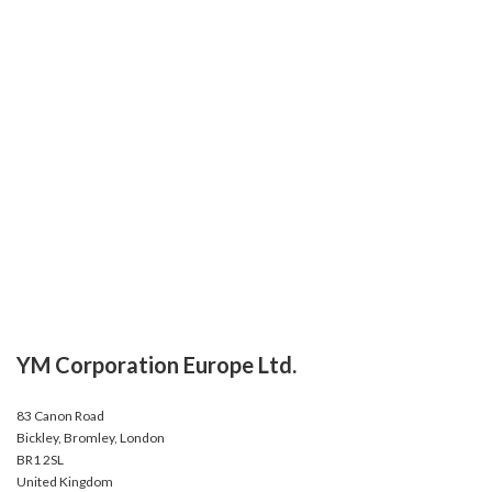
YM Corporation Europe Ltd.
83 Canon Road
Bickley, Bromley, London
BR1 2SL
United Kingdom