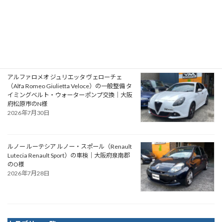
プジョー 106S16（Peugeot 106 S16）の一般整
備 エアコン系修理｜大阪府大阪狭山市のY様
2026年7月31日
アルファロメオ ジュリエッタ ヴェローチェ
（Alfa Romeo Giulietta Veloce）の一般整備 タ
イミングベルト・ウォーターポンプ交換｜大阪
府松原市のN様
2026年7月30日
ルノー ルーテシア ルノー・スポール（Renault
Lutecia Renault Sport）の車検｜大阪府泉南郡
のO様
2026年7月28日