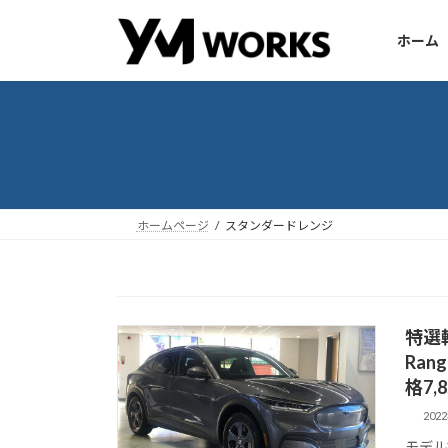
コ
ナ
ン
ビ
ホーム
テ
ゲ
ン
ー
ツ
シ
へ
ョ
ス
ン
キ
に
ッ
移
ホームページ
スタンダードレンジ
プ
動
特選輸入
Ran
格7,8
202
モデル