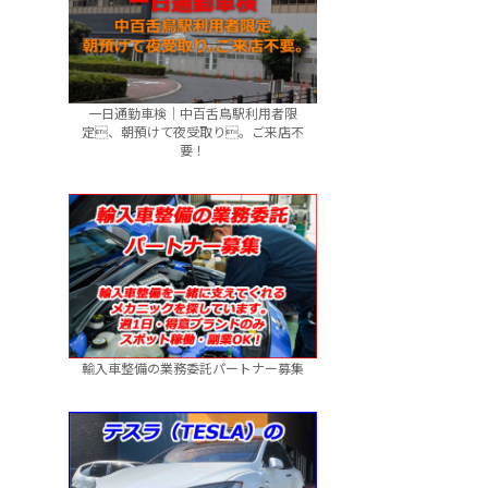
一日通勤車検｜中百舌鳥駅利用者限
定、朝預けて夜受取り。ご来店不
要！
輸入車整備の業務委託パートナー募集