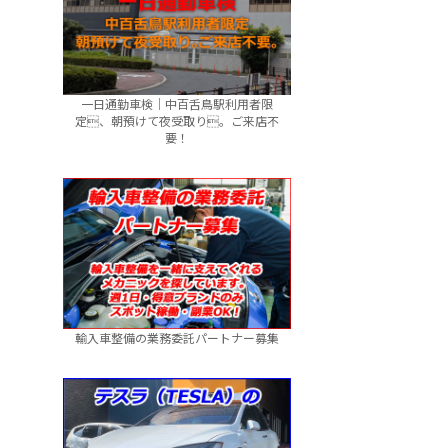
一日通勤車検｜中百舌鳥駅利用者限
定、朝預けて夜受取り。ご来店不
要！
輸入車整備の業務委託パートナー募集