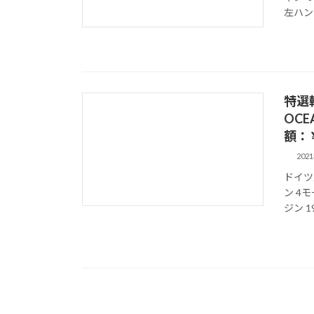
左ハン
特選輸入
OCE
額：￥
202
ドイツ
ン 4
ジン 1