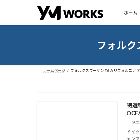
コ
ナ
ン
ビ
ホーム
テ
ゲ
ン
ー
ツ
シ
へ
ョ
フォルク
ス
ン
キ
に
ッ
移
ホームページ
フォルクスワーゲン T6 カリフォルニア 
プ
動
特選輸入
OCE
202
ドイツ
ャンです