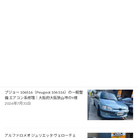
RPMotorhomes 2026 Rebel AWD Pro 419｜メ
ルセデス公認ビルダーによるスプリンターベー
スのアドベンチャースタイル バンキャンパー
2026年8月2日
フォード モンデオ ST220（Ford Mondeo
ST220）の車検｜兵庫県明石市のU様
2026年8月1日
プジョー 106S16（Peugeot 106 S16）の一般整
備 エアコン系修理｜大阪府大阪狭山市のY様
2026年7月31日
アルファロメオ ジュリエッタ ヴェローチェ