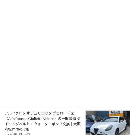
2026年8月2日
フォード モンデオ ST220（Ford Mondeo
ST220）の車検｜兵庫県明石市のU様
2026年8月1日
プジョー 106S16（Peugeot 106 S16）の一般整
備 エアコン系修理｜大阪府大阪狭山市のY様
2026年7月31日
アルファロメオ ジュリエッタ ヴェローチェ
（Alfa Romeo Giulietta Veloce）の一般整備 タ
イミングベルト・ウォーターポンプ交換｜大阪
府松原市のN様
2026年7月30日