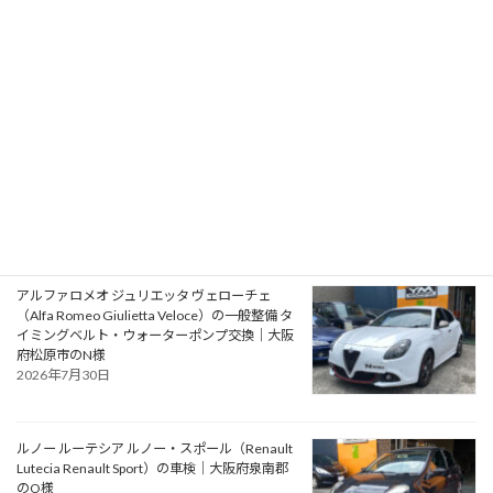
ST220）の車検｜兵庫県明石市のU様
2026年8月1日
プジョー 106S16（Peugeot 106 S16）の一般整
備 エアコン系修理｜大阪府大阪狭山市のY様
2026年7月31日
アルファロメオ ジュリエッタ ヴェローチェ
（Alfa Romeo Giulietta Veloce）の一般整備 タ
イミングベルト・ウォーターポンプ交換｜大阪
府松原市のN様
2026年7月30日
ルノー ルーテシア ルノー・スポール（Renault
Lutecia Renault Sport）の車検｜大阪府泉南郡
のO様