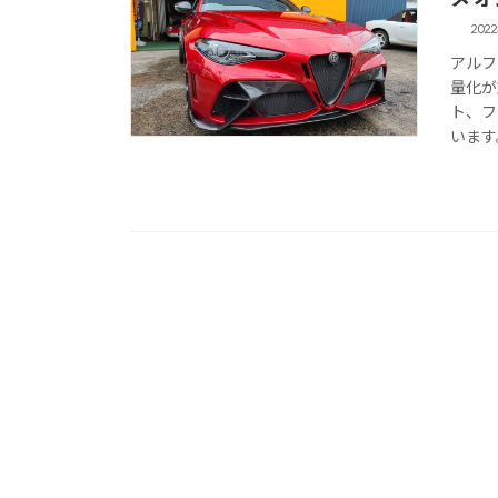
202
アルフ
量化が
ト、フ
います。