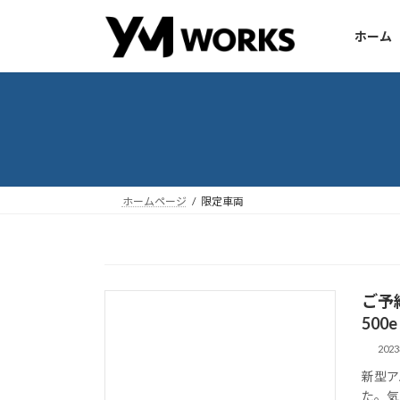
コ
ナ
ン
ビ
ホーム
テ
ゲ
ン
ー
ツ
シ
へ
ョ
ス
ン
キ
に
ッ
移
ホームページ
限定車両
プ
動
ご予約
500
202
新型ア
た。気