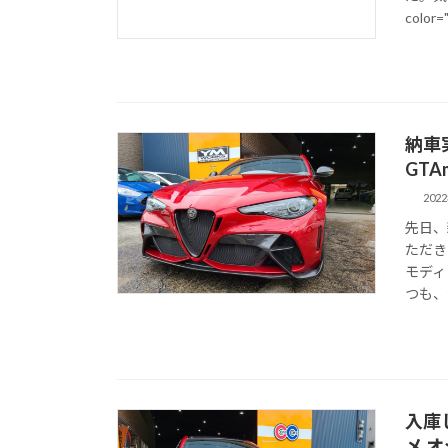
color
納車
GTA
202
先日、
ただき
モディ
つも、公
入庫し
メ オ