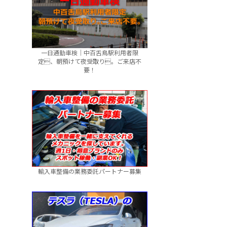
一日通勤車検｜中百舌鳥駅利用者限
定、朝預けて夜受取り。ご来店不
要！
輸入車整備の業務委託パートナー募集