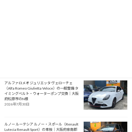
フォード モンデオ ST220（Ford Mondeo
ST220）の車検｜兵庫県明石市のU様
2026年8月1日
プジョー 106S16（Peugeot 106 S16）の一般整
備 エアコン系修理｜大阪府大阪狭山市のY様
2026年7月31日
アルファロメオ ジュリエッタ ヴェローチェ
（Alfa Romeo Giulietta Veloce）の一般整備 タ
イミングベルト・ウォーターポンプ交換｜大阪
府松原市のN様
2026年7月30日
ルノー ルーテシア ルノー・スポール（Renault
Lutecia Renault Sport）の車検｜大阪府泉南郡