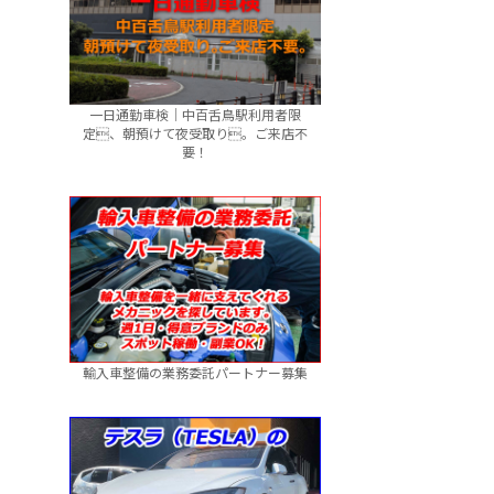
一日通勤車検｜中百舌鳥駅利用者限
定、朝預けて夜受取り。ご来店不
要！
輸入車整備の業務委託パートナー募集