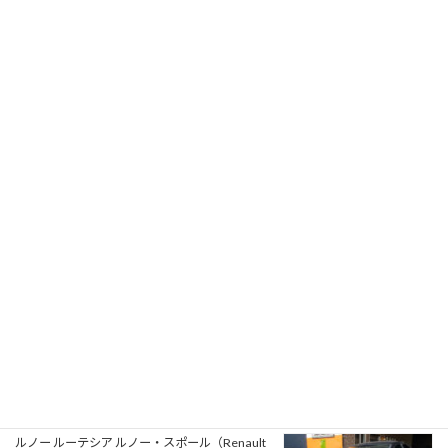
フォード モンデオ ST220（Ford Mondeo
ST220）の車検｜兵庫県明石市のU様
2026年8月1日
プジョー 106S16（Peugeot 106 S16）の一般整
備 エアコン系修理｜大阪府大阪狭山市のY様
2026年7月31日
アルファロメオ ジュリエッタ ヴェローチェ
（Alfa Romeo Giulietta Veloce）の一般整備 タ
イミングベルト・ウォーターポンプ交換｜大阪
府松原市のN様
2026年7月30日
ルノー ルーテシア ルノー・スポール（Renault