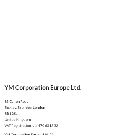
YM Corporation Europe Ltd.
83 Canon Road
Bickley, Bromley, London
BR1 2SL
United Kingdom
VAT Registration No. 479 6312 52
YM Corporation Europe Ltd. は、